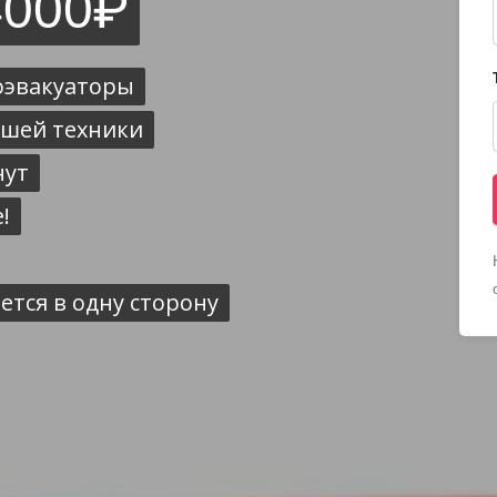
4000₽
оэвакуаторы
ашей техники
нут
!
ется в одну сторону